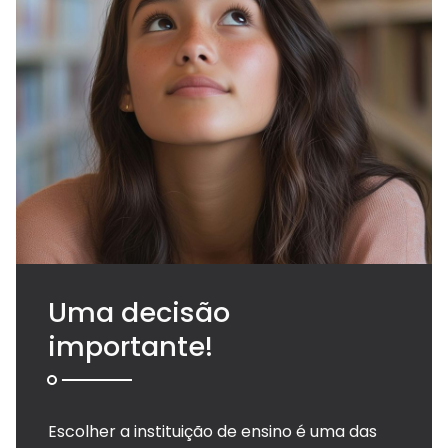
Arca dos tesouros
História
Testemunhos
Comunicados
Perguntas Frequentes
Tabela de Preços
Jornal Digital
Viver as férias 2025
Uma decisão
importante!
Escolher a instituição de ensino é uma das