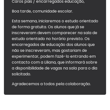
Arca dos tesouros
Caros pais / encarregados educação,
História
Testemunhos
Boa tarde, comunidade escolar.
Comunicados
Perguntas Frequentes
Esta semana, iniciaremos o estudo orientado
de forma gratuita. Os alunos que já se
Tabela de Preços
Jornal Digital
inscreveram devem comparecer na sala de
Viver as férias 2025
estudo orientado no horário previsto. Os
encarregados de educação dos alunos que
não se inscreveram, mas gostariam de
experimentar, podem fazê-lo entrando em
contacto com a Liliana, que informará sobre
a disponibilidade de vagas na sala para o dia
solicitado.
Agradecemos a todos pela colaboração.