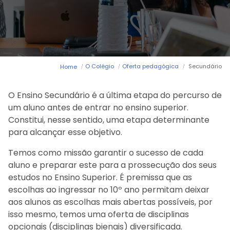
Arca dos tesouros
História
Testemunhos
Comunicados
Perguntas Frequentes
Tabela de Preços
Jornal Digital
O Colégio
Oferta pedagógica
Secundário
Home
Viver as férias 2025
O Ensino Secundário é a última etapa do percurso de
um aluno antes de entrar no ensino superior.
Constitui, nesse sentido, uma etapa determinante
para alcançar esse objetivo.
Temos como missão garantir o sucesso de cada
aluno e preparar este para a prossecução dos seus
estudos no Ensino Superior. É premissa que as
escolhas ao ingressar no 10º ano permitam deixar
aos alunos as escolhas mais abertas possíveis, por
isso mesmo, temos uma oferta de disciplinas
opcionais (disciplinas bienais) diversificada.