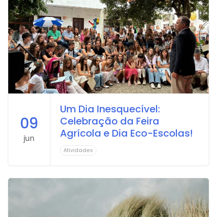
Arca dos tesouros
História
Testemunhos
Comunicados
Perguntas Frequentes
Tabela de Preços
Jornal Digital
Viver as férias 2025
Um Dia Inesquecível:
09
Celebração da Feira
Agrícola e Dia Eco-Escolas!
jun
Atividades