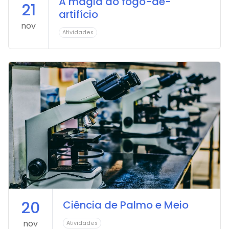
A magia do fogo-de-
21
artifício
nov
Atividades
20
Ciência de Palmo e Meio
nov
Atividades