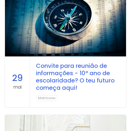
Arca dos tesouros
História
Testemunhos
Comunicados
Perguntas Frequentes
Tabela de Preços
Jornal Digital
Viver as férias 2025
Convite para reunião de
informações - 10º ano de
29
escolaridade? O teu futuro
mai
começa aqui!
Matrículas