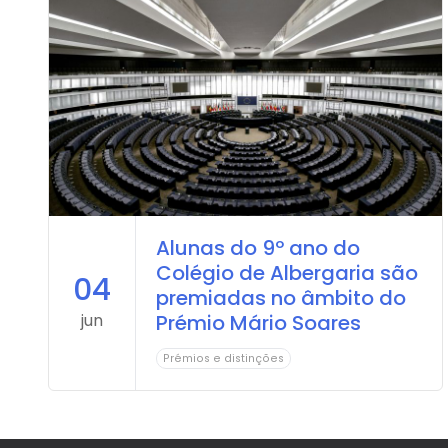
Alunas do 9º ano do
Colégio de Albergaria são
04
premiadas no âmbito do
jun
Prémio Mário Soares
Prémios e distinções