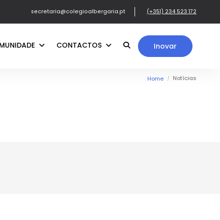
secretaria@colegioalbergaria.pt
(+351) 234 523 172
MUNIDADE
CONTACTOS
Inovar
Notícias
Home