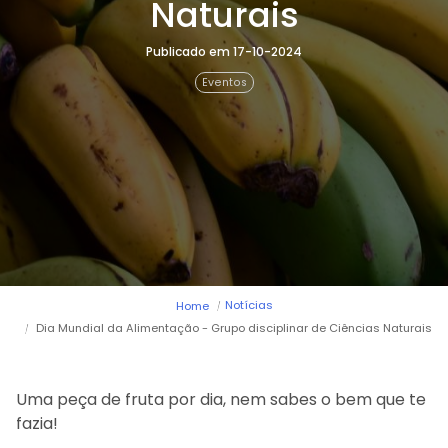
Arca dos tesouros
Naturais
História
Testemunhos
Publicado em 17-10-2024
Comunicados
Perguntas Frequentes
Eventos
Tabela de Preços
Jornal Digital
Viver as férias 2025
Notícias
Home
Dia Mundial da Alimentação - Grupo disciplinar de Ciências Naturais
Uma peça de fruta por dia, nem sabes o bem que te
fazia!