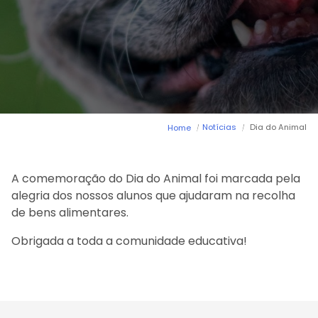
Arca dos tesouros
História
Testemunhos
Comunicados
Perguntas Frequentes
Tabela de Preços
Jornal Digital
Viver as férias 2025
Notícias
Dia do Animal
Home
A comemoração do Dia do Animal foi marcada pela
alegria dos nossos alunos que ajudaram na recolha
de bens alimentares.
Obrigada a toda a comunidade educativa!