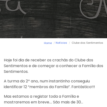
Arca dos tesouros
História
Testemunhos
Comunicados
Perguntas Frequentes
Tabela de Preços
Jornal Digital
Viver as férias 2025
Notícias
Clube dos Sentimentos
Home
Hoje foi dia de receber os crachás do Clube dos
Sentimentos e de começar a conhecer a Família dos
Sentimentos.
A turma do 2º ano, num instantinho conseguiu
identificar 12 “membros da Família”. Fantástico!!!
Mas estamos a registar toda a Família e
mostraremos em breve…. São mais de 30…