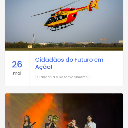
Cidadãos do Futuro em
26
Ação!
mai
Cidadania e Desenvolvimento