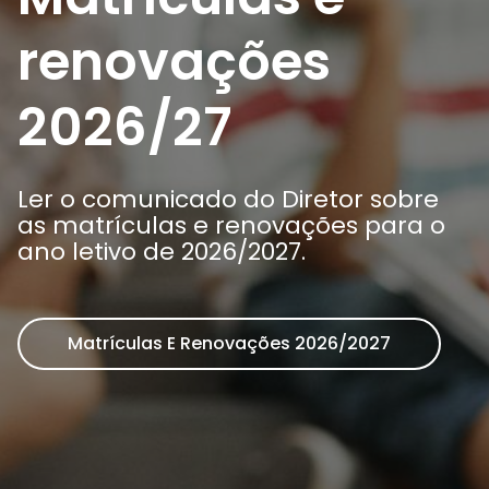
Arca dos tesouros
História
renovações
Testemunhos
Comunicados
Perguntas Frequentes
2026/27
Tabela de Preços
Jornal Digital
Viver as férias 2025
Ler o comunicado do Diretor sobre
as matrículas e renovações para o
ano letivo de 2026/2027.
Matrículas E Renovações 2026/2027