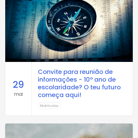
Convite para reunião de
informações - 10º ano de
29
escolaridade? O teu futuro
mai
começa aqui!
Matrículas