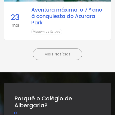
Aventura máxima: o 7.º ano
23
à conquiesta do Azurara
Park
mai
Viagem de Estudo
Mais Notícias
Porquê o Colégio de
Albergaria?