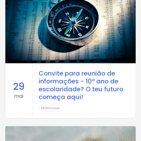
Convite para reunião de
informações - 10º ano de
29
escolaridade? O teu futuro
mai
começa aqui!
Matrículas