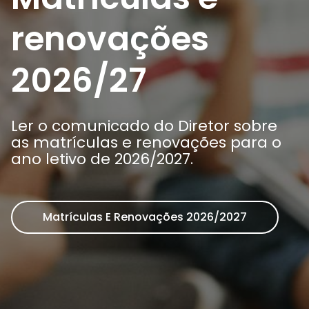
Arca dos tesouros
História
renovações
Testemunhos
Comunicados
Perguntas Frequentes
2026/27
Tabela de Preços
Jornal Digital
Viver as férias 2025
Ler o comunicado do Diretor sobre
as matrículas e renovações para o
ano letivo de 2026/2027.
Matrículas E Renovações 2026/2027