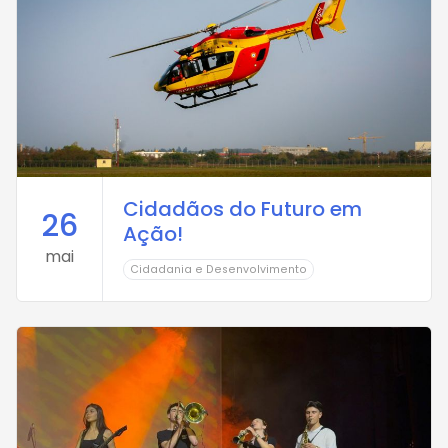
Cidadãos do Futuro em
26
Ação!
mai
Cidadania e Desenvolvimento