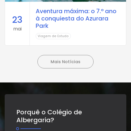
Aventura máxima: o 7.º ano
23
à conquiesta do Azurara
Park
mai
Viagem de Estudo
Mais Notícias
Porquê o Colégio de
Albergaria?