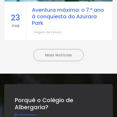
Aventura máxima: o 7.º ano
23
à conquiesta do Azurara
Park
mai
Viagem de Estudo
Mais Notícias
Porquê o Colégio de
Albergaria?