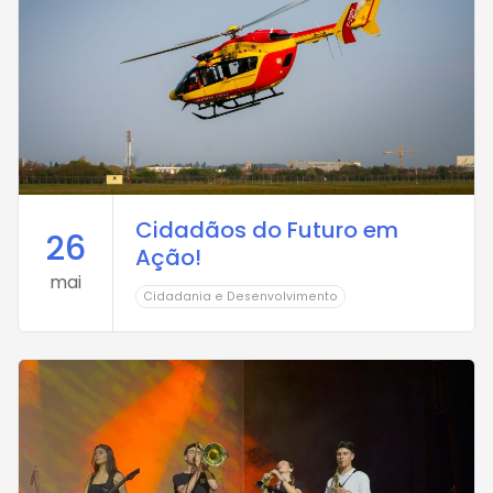
Cidadãos do Futuro em
26
Ação!
mai
Cidadania e Desenvolvimento