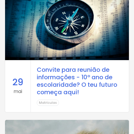
Convite para reunião de
informações - 10º ano de
29
escolaridade? O teu futuro
mai
começa aqui!
Matrículas