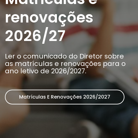
Arca dos tesouros
História
renovações
Testemunhos
Comunicados
Perguntas Frequentes
2026/27
Tabela de Preços
Jornal Digital
Viver as férias 2025
Ler o comunicado do Diretor sobre
as matrículas e renovações para o
ano letivo de 2026/2027.
Matrículas E Renovações 2026/2027