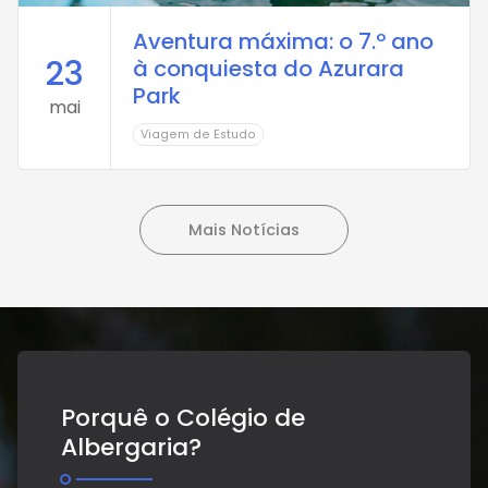
Aventura máxima: o 7.º ano
23
à conquiesta do Azurara
Park
mai
Viagem de Estudo
Mais Notícias
Porquê o Colégio de
Albergaria?