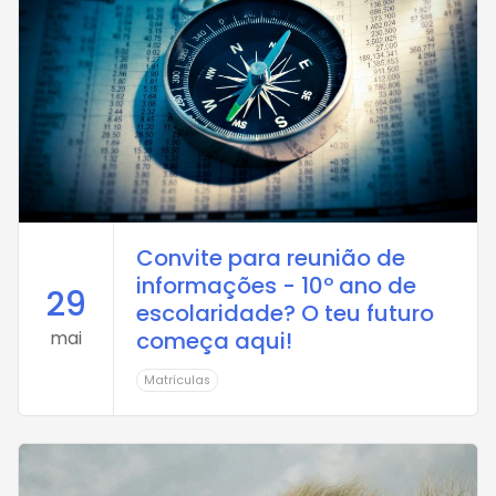
Convite para reunião de
informações - 10º ano de
29
escolaridade? O teu futuro
mai
começa aqui!
Matrículas