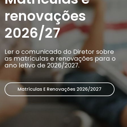
Arca dos tesouros
História
renovações
Testemunhos
Comunicados
Perguntas Frequentes
2026/27
Tabela de Preços
Jornal Digital
Viver as férias 2025
Ler o comunicado do Diretor sobre
as matrículas e renovações para o
ano letivo de 2026/2027.
Matrículas E Renovações 2026/2027