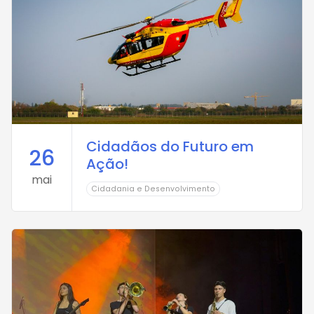
Cidadãos do Futuro em
26
Ação!
mai
Cidadania e Desenvolvimento